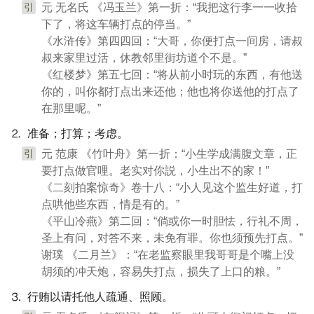
引
元 无名氏 《冯玉兰》第一折：“我把这行李一一收拾
下了，将这车辆打点的停当。”
《水浒传》第四四回：“大哥，你便打点一间房，请叔
叔来家里过活，休教邻里街坊道个不是。”
《红楼梦》第五七回：“将从前小时玩的东西，有他送
你的，叫你都打点出来还他；他也将你送他的打点了
在那里呢。”
⒉ 准备；打算；考虑。
引
元 范康 《竹叶舟》第一折：“小生学成满腹文章，正
要打点做官哩。老实对你説，小生出不的家！”
《二刻拍案惊奇》卷十八：“小人见这个监生好道，打
点哄他些东西，情是有的。”
《平山冷燕》第二回：“倘或你一时胆怯，行礼不周，
圣上有问，对答不来，未免有罪。你也须预先打点。”
谢璞 《二月兰》：“在老监察眼里我哥哥是个嘴上没
胡须的冲天炮，容易失打点，损失了上口的粮。”
⒊ 行贿以请托他人疏通、照顾。