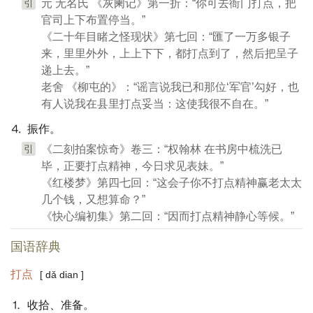
引
元 无名氏 《灰阑记》第一折：“你可去衙门打点，把
官司上下布置停当。”
《二十年目睹之怪现状》第七回：“匯了一万多银子
来，里里外外，上上下下，都打点到了，然后把呈子
递上去。”
老舍 《柳屯的》：“谣言说我已和那位‘军官’勾好，也
有人说我在县里打点妥当：这使我很不自在。”
⒋ 振作。
引
《二刻拍案惊奇》卷三：“权翰林 在书房中梳洗已
毕，正要打点精神，今日求见表妹。”
《红楼梦》第四七回：“这会子你不打点精神赢老太太
几个钱，又想算命？”
《快心编初集》第二回：“因而打点精神静心等候。”
国语辞典
打点
[ dǎ dian ]
⒈ 收拾、准备。