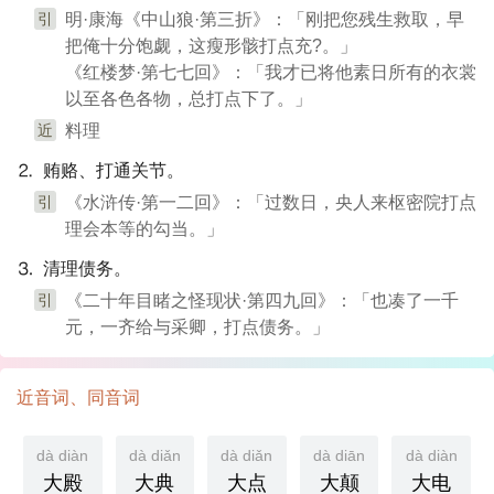
引
明·康海《中山狼·第三折》：「刚把您残生救取，早
把俺十分饱觑，这瘦形骸打点充?。」
《红楼梦·第七七回》：「我才已将他素日所有的衣裳
以至各色各物，总打点下了。」
近
料理
⒉ 贿赂、打通关节。
引
《水浒传·第一二回》：「过数日，央人来枢密院打点
理会本等的勾当。」
⒊ 清理债务。
引
《二十年目睹之怪现状·第四九回》：「也凑了一千
元，一齐给与采卿，打点债务。」
近音词、同音词
dà diàn
dà diǎn
dà diǎn
dà diān
dà diàn
大殿
大典
大点
大颠
大电