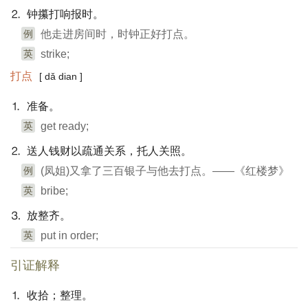
⒉ 钟攥打响报时。
例
他走进房间时，时钟正好打点。
英
strike;
打点
[ dǎ dian ]
⒈ 准备。
英
get ready;
⒉ 送人钱财以疏通关系，托人关照。
例
(凤姐)又拿了三百银子与他去打点。——《红楼梦》
英
bribe;
⒊ 放整齐。
英
put in order;
引证解释
⒈ 收拾；整理。