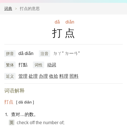
词典
打点的意思
dǎ
diǎn
打点
dǎ diǎn
ㄉㄚˇ ㄉ一ㄢˇ
拼音
注音
打點
动词
繁体
词性
管理
处理
办理
收拾
料理
照料
近义
词语解释
打点
[ dǎ diǎn ]
⒈ 查对…的数。
英
check off the number of;