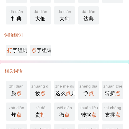
dǎ diǎn
dà diàn
dà diàn
dá diǎn
打典
大佃
大甸
达典
词语组词
打
字组词
点
字组词
相关词语
zhì diǎn
zhuāng diǎn
zhè me diǎn er
zhēng diǎn
zhuǎn zhé di
质
点
妆
点
这么
点
儿
争
点
转折
点
zhà diǎn
zé dǎ
wēi diǎn
zhuǎn liè diǎn
zhī chēng diǎ
炸
点
责
打
微
点
转捩
点
支撑
点