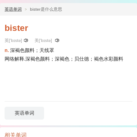
英语单词
bister是什么意思
bister
英['bɪstə]
美['bɪstə]
n.
深褐色颜料；天线罩
网络解释.深褐色颜料；深褐色；贝仕德；褐色水彩颜料
英语单词
相关单词