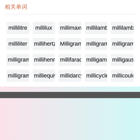
相关单词
millilitre
millilux
millimaxwell
millilambda
millilamber
milliliter
millihertz
Milligramage
milligrame
milligrame
milligramme
millihenry
millifarad
milligamma
milligauss
milligram
milliequivalent
millidarcy
millicycle
millicoulo