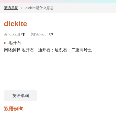
英语单词
dickite是什么意思
dickite
英['dɪkaɪt]
美['dɪkaɪt]
n.
地开石
网络解释.地开石；迪开石；迪凯石；二重高岭土
英语单词
双语例句