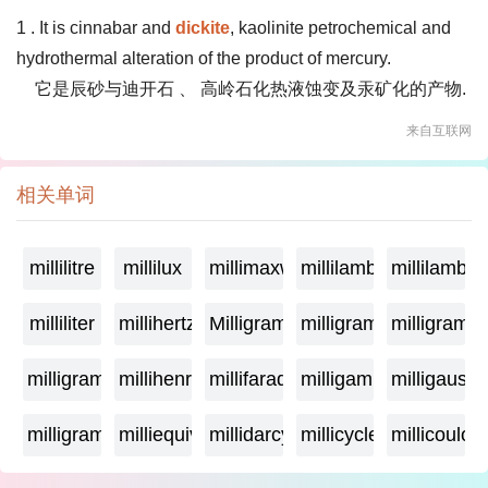
1 . It is cinnabar and
dickite
, kaolinite petrochemical and
hydrothermal alteration of the product of mercury.
它是辰砂与迪开石 、 高岭石化热液蚀变及汞矿化的产物.
来自互联网
相关单词
millilitre
millilux
millimaxwell
millilambda
millilamber
milliliter
millihertz
Milligramage
milligrame
milligrame
milligramme
millihenry
millifarad
milligamma
milligauss
milligram
milliequivalent
millidarcy
millicycle
millicoulo