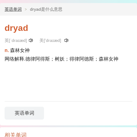
英语单词
dryad是什么意思
dryad
英[ˈdraɪæd]
美['draɪæd]
n.
森林女神
网络解释.德律阿得斯；树妖；得律阿德斯；森林女神
英语单词
相关单词