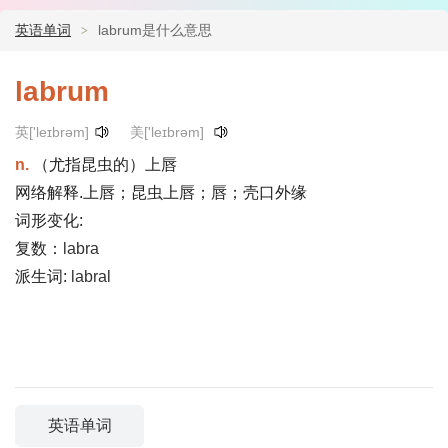
英语单词
labrum是什么意思
labrum
英['leɪbrəm]
美['leɪbrəm]
n.
（尤指昆虫的）上唇
网络解释.上唇；昆虫上唇；唇；壳口外缘
词形变化:
复数：
labra
派生词:
labral
英语单词