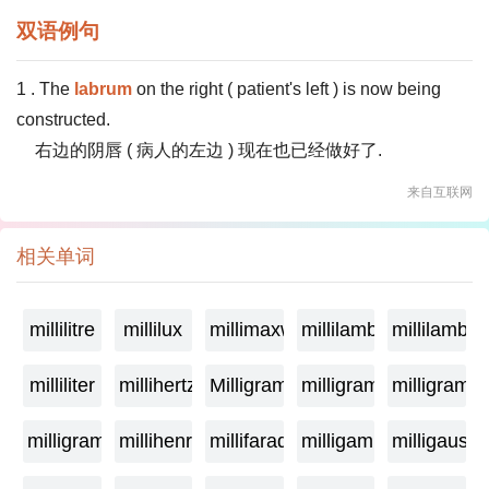
双语例句
1 . The
labrum
on the right ( patient's left ) is now being
constructed.
右边的阴唇 ( 病人的左边 ) 现在也已经做好了.
来自互联网
相关单词
millilitre
millilux
millimaxwell
millilambda
millilamber
milliliter
millihertz
Milligramage
milligrame
milligrame
milligramme
millihenry
millifarad
milligamma
milligauss