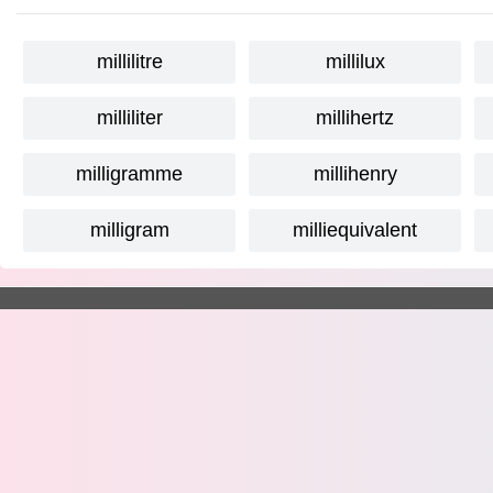
millilitre
millilux
milliliter
millihertz
milligramme
millihenry
milligram
milliequivalent