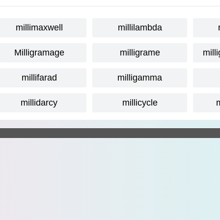
millimaxwell
millilambda
Milligramage
milligrame
mill
millifarad
milligamma
millidarcy
millicycle