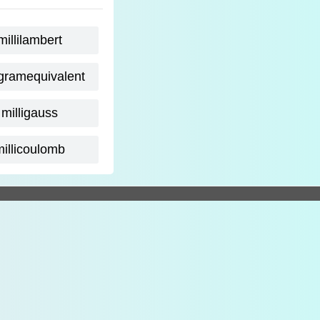
millilambert
igramequivalent
milligauss
millicoulomb