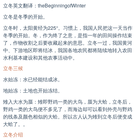
立冬英文翻译：theBeginningofWinter
立冬是冬季的开始。
立冬时，太阳黄经为225°。习惯上，我国人民把这一天当作
冬季的开始。冬，作为终了之意，是指一年的田间操作结束
了，作物收割之后要收藏起来的意思。立冬一过，我国黄河
中、下游地区即将结冰，我国各地农民都将陆续地转入农田
水利基本建设和其他农事活动中。
立冬三候
水始冻：水已经能结成冰。
地始冻：土地也开始冻结。
雉入大水为蜃：雉即野鸡一类的大鸟，蜃为大蛤，立冬后，
野鸡一类的大鸟便不多见了，而海边却可以看到外壳与野鸡
的线条及颜色相似的大蛤。所以古人认为雉到立冬后便变成
大蛤了。。
立冬介绍