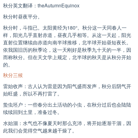
秋分英文翻译：theAutumnEquinox
秋分时昼夜平分。
秋分时，斗指已。太阳黄经为180°。秋分这一天同春人一
样，阳光几乎直射赤道，昼夜几乎相等。从这一天起，阳光
直射位置继续由赤道向南半球推移，北半球开始昼短夜长。
依我国旧历的秋季论，这一天刚好是秋季九十天的一半，因
而称秋分。但在天文学上规定，北半球的秋天是从秋分开始
的。
秋分三候
雷始收声：古人认为雷是因为阳气盛而发声，秋分后阴气开
始旺盛，所以不再打雷了。
蛰虫坯户：一些春分出土活动的小虫，在秋分过后也会陆陆
续续回到土里，准备过冬。
水始涸：水气也不像夏天时那么充沛，将开始逐渐干涸，因
此我们会觉得空气越来越干燥了。