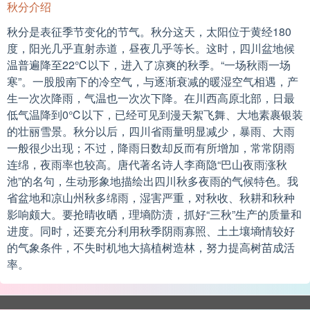
秋分介绍
秋分是表征季节变化的节气。秋分这天，太阳位于黄经180
度，阳光几乎直射赤道，昼夜几乎等长。这时，四川盆地候
温普遍降至22℃以下，进入了凉爽的秋季。“一场秋雨一场
寒”。一股股南下的冷空气，与逐渐衰减的暖湿空气相遇，产
生一次次降雨，气温也一次次下降。在川西高原北部，日最
低气温降到0℃以下，已经可见到漫天絮飞舞、大地素裹银装
的壮丽雪景。秋分以后，四川省雨量明显减少，暴雨、大雨
一般很少出现；不过，降雨日数却反而有所增加，常常阴雨
连绵，夜雨率也较高。唐代著名诗人李商隐“巴山夜雨涨秋
池”的名句，生动形象地描绘出四川秋多夜雨的气候特色。我
省盆地和凉山州秋多绵雨，湿害严重，对秋收、秋耕和秋种
影响颇大。要抢晴收晒，理墒防渍，抓好“三秋”生产的质量和
进度。同时，还要充分利用秋季阴雨寡照、土土壤墒情较好
的气象条件，不失时机地大搞植树造林，努力提高树苗成活
率。