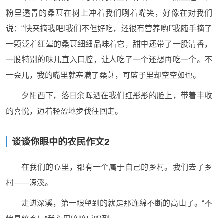
粉里透青的桑葚在树上冲着我们咧着嘴笑，好像在对我们
说：“快来摘我吧!我们不但好吃，还很有营养哟!”我随手摘了
一颗泛着红晕的桑葚细细品味着它，甜中还带了一股清香，
一股特别的味儿直入口腔，让人吃了一个还想再吃一个。不
一会儿，我的嘴里就塞满了桑葚，可篮子里却空空如也。
夕阳西下，落日余晖洒在我们红彤彤的脸上，带着丰收
的喜悦，迈着轻盈地步伐往回走。
谈谈你眼中的农民作文2
在我们的心里，都有一个属于自己的乡村。我们去了乡
村——深溪。
走进深溪，第一眼望到的就是那连绵不断的高山了。“不