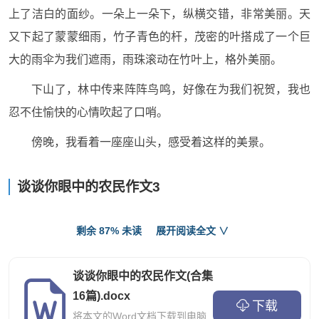
上了洁白的面纱。一朵上一朵下，纵横交错，非常美丽。天
又下起了蒙蒙细雨，竹子青色的杆，茂密的叶搭成了一个巨
大的雨伞为我们遮雨，雨珠滚动在竹叶上，格外美丽。
下山了，林中传来阵阵鸟鸣，好像在为我们祝贺，我也
忍不住愉快的心情吹起了口哨。
傍晚，我看着一座座山头，感受着这样的美景。
谈谈你眼中的农民作文3
乡村的景色，谁人不知谁人不晓，下面我就要来说说在
剩余 87% 未读
展开阅读全文 ∨
我眼里的乡村。
谈谈你眼中的农民作文(合集
在一片一望无际的菜田里，第一眼就可以看到一个瓜架
16篇).docx
竖立在眼前，夏天时如果你有幸能去看一下，还可以吃到很
下载
将本文的Word文档下载到电脑