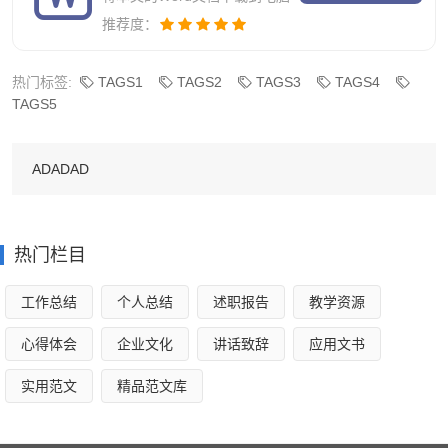
多可口的葡萄呢！瓜架的下面还有青菜，那些青菜绿油油
推荐度：
的，看着都流口水，青菜旁还有一个个和轮胎大小的南瓜，
又大又甜。
热门标签:
TAGS1
TAGS2
TAGS3
TAGS4
TAGS5
在这个菜园子的旁边，有一条又宽又长的小溪，小溪清
澈见底，里面还有五颜六色的小石头呢。除了石头，还有鹅
ADADAD
卵石，看，卵石间有多少可爱的小水塘啊！在小溪流的上面
还有一座小桥，小桥上还有许多孩子在游戏！溪的一边站着
一排银树，秋天银树上那金黄的小扇儿，随着风儿慢慢飘
热门栏目
落，给大地铺了一层黄地毯！沿着小溪慢慢走，在一个转角
处，一座小房子出现在我的眼前，这座小房子由白砖砌成的
工作总结
个人总结
述职报告
教学资源
屋顶是由黑瓦盖成的，多漂亮啊！
心得体会
企业文化
讲话致辞
应用文书
在房子的门前，还种了几株花，五颜六色，红色，白
实用范文
精品范文库
色，粉色，蓝色，通通都有！它们朴素中带有几分华丽，显
出一派独特的农家风光！一旁还有一棵橘子树，上面有许许