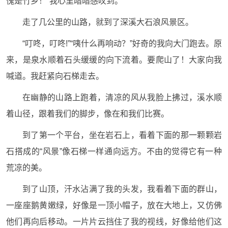
愧是竹乡！”我心里暗暗感叹到。
走了几公里的山路，就到了深溪大石浪风景区。
“叮咚，叮咚!”“咦什么再响动？”好奇的我向大门跑去。原
来，是泉水顺着石头缓缓的向下流着。要爬山了！大家向我
喊道。我赶紧向石梯走去。
在幽静的山路上跑着，清凉的风从我脸上拂过，溪水顺
着山径，跟着我们的脚步，像在和我们比赛。
到了第一个平台，坐在岩石上，看着下面的那一颗颗岩
石搭成的“风景”像石梯一样通向远方。不由的觉得它有一种
荒凉的美。
到了山顶，汗水沾满了我的头发，我看着下面的群山，
一座座鹅黄嫩绿，好像是一顶小帽子，放在大地上，又仿佛
他们再向后移动。一片片云挡住了我的视线，好像给他们这