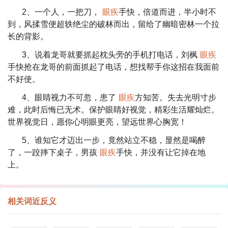
2、一个人，一把刀，
眼疾
手快，倍道而进，半小时不
到，风揉雪便超轶绝尘的破林而出，留给了幽暗密林一个拉
长的背影。
3、说着龙哥就要抓起枕头旁的手机打电话，刘枫
眼疾
手快抢在龙哥的前面抓起了电话，想找帮手你这招在我面前
不好使。
4、眼睛视力不可忽，患了
眼疾
方知苦。失去光明寸步
难，此时后悔已无术。保护眼睛好视觉，精彩生活耀灿烂。
世界视觉日，愿你心明眼更亮，望远世界心胸宽！
5、谁知它才迈出一步，竟然站立不稳，显然是喝醉
了，一跤摔下桌子，男孩
眼疾
手快，并没有让它掉在地
上。
相关词近反义