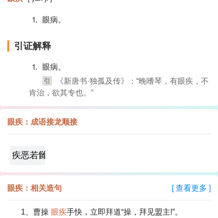
⒈ 眼病。
引证解释
⒈ 眼病。
引
《新唐书·独孤及传》：“晚嗜琴，有眼疾，不
肯治，欲其专也。”
眼疾：成语接龙顺接
疾恶若雠
眼疾：相关造句
[ 查看更多 ]
1、曹操
眼疾
手快，立即拜道“操，拜见盟主!”。