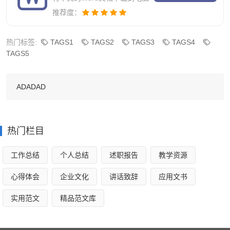
边摸索市场，遇到销售和专业方面的问题，就及时请教部门
推荐度：
经理和其他有经验的同事，一起寻求解决问题的方案，在这
里，请允许我向帮助过我的部门经理和同事们说声谢谢！
热门标签:
TAGS1
TAGS2
TAGS3
TAGS4
TAGS5
通过不断的学习专业知识，了解同行业之间的信息和积
累市场经验，现在我对市场有了一个大概的了解，逐渐的可
ADADAD
以清晰。流利的应对客户所提到的'各种问题，对市场的认识
也有了一定的掌握。在不断的学习专业知识和积累经验的同
时，自己的能力，业务水平都比以前有了一个较大幅度的提
热门栏目
升。
工作总结
个人总结
述职报告
教学资源
当然，现存的缺点也有很多，例如：对于市场的了解还
是不够深入，对专业知识掌握的还是不够充分，对一些大的
心得体会
企业文化
讲话致辞
应用文书
问题不能快速拿出一个很好的解决问题的方法，在与客户的
实用范文
精品范文库
沟通过程中，缺乏经验等等。
市场分析我所负责的区域为宁夏。西藏。青海。广西周