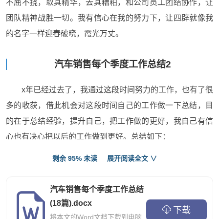
不屈不挠，取其精华，去其糟粕，和公司员工团结协作，让
团队精神战胜一切。我有信心在我的努力下，让四辟就像我
的名字一样迎春破晓，霞光万丈。
汽车销售每个季度工作总结2
x年已经过去了，我通过这段时间努力的工作，也有了很
多的收获，借此机会对这段时间自己的工作做一下总结，目
的在于总结经验，提升自己，把工作做的更好，我自己有信
心也有决心把以后的工作做到更好。总结如下：
我是x年XX月19日来到贵公司工作的。作为一名新员工
剩余 95% 未读
展开阅读全文 ∨
对于汽车销售是没有什么经验可谈的，仅靠对于销售工作和
汽车的热情和喜爱，来到了贵公司，而缺乏销售经验和专业
汽车销售每个季度工作总结
(18篇).docx
知识，为了能迅速融入到这个行业中来，边学习专业知识，
下载
将本文的Word文档下载到电脑