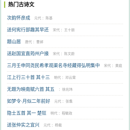
推卸在总书记陈独秀头上，指责陈独秀犯了“右倾机会主
热门古诗文
义”错误，在1927年八·七会议上撤销陈独秀的总书记职
次韵怀彦成
元代
：
陈基
务。这个栽赃陷害也是中共党史上最大的冤案。其后，
送何宪行部趣其早还
陈独秀在苦闷中反思，开始接受国际托洛茨基派的观
宋代
：
王十朋
点，要求中共中央接受托派路线，即反对斯大林主义荒
题山居
唐代
：
曹邺
唐透顶的左倾暴动路线，同时也反对盲目向农村发展力
送赵国宜直筠州户掾
宋代
：
陈文蔚
量甚至把游击队高抬为红军（诚然，不仅陈独秀而且当
三月壬申同尧民希孝观渠名寺经藏得弘明集中
宋代
：
黄庭
时相当多数国际国内共产党人都低估了农民运动），而
主张以国民会议为中心，主张从民权民主斗争开始重新
江上行三十首 其十三
坚
明代
：
邓云霄
聚集力量。1929年11月，因为中东路事件，共产国际远
无题为映南赋六首 其五
：
徐兆玮
东局从一开始就明确要求中共中央要提出“武装保卫苏联”
如梦令·月似二年前好
元代
：
张翥
的口号，并组织大规模的反对国民党和拥护苏联的群众
隐士五首 其一 楚狂
示威。对此，中共中央毫不犹豫地做出了积极的响应。
明代
：
程敏政
他们召开政治局会议，决定开动一切宣传机器，并在8月
送张仲实之宜兴
元代
：
杨载