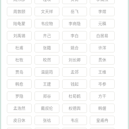
摇的机会主义分子的立场的最露骨的表现。（《评陈独
秀的信件》）”，陈独秀被开除出中国共产党。12月，与
周敦颐
文天祥
岳飞
李煜
彭述之等81人发表《我们的政治意见书》，攻击中国共
陆龟蒙
韦应物
李商隐
元稹
产党的机会主义领导层。同时，在上海建立托派组织“无
刘禹锡
齐己
李白
白居易
产者社”，出版《无产者》刊物，宣传托派观点。1932
杜甫
张籍
姚合
许浑
年，在上海淞沪抗会战中，支持抗战，谴责蒋介石卖国
独裁，而后被国民党政府逮捕。1937年8月出狱，拥护国
杜牧
皎然
刘长卿
贯休
共合作和国民党领导抗日，在武汉联络民主人士和抗日
贾岛
温庭筠
孟郊
王维
军队，试图组织“不拥国、不阿共”的第三势力。此时的陈
韩愈
王建
钱起
岑参
独秀已偏离了托派纲领，并遭到多数中国托派的反对，
但仍与托派组织保持关系——直至逝世也未曾脱离过这
罗隐
郑谷
杜荀鹤
方干
种组织和思想、政治关系。1938年，被王明、康生诬陷
孟浩然
戴叔伦
权德舆
韩偓
为日本间谍，从此与中共彻底决裂。晚年陈独秀最终的
皮日休
张祜
韦庄
皇甫冉
立场是要求建立民主的政权，开始对共产主义理论进行