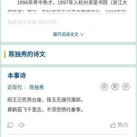
1896年考中秀才。1897年入杭州求是书院（浙江大
国共产党第一代领导集体的最主要的
学前身）学习，开始接受近代西方思想文化。1899年因
领导人。主要著作收入《独秀文
有反清言论被书院开除。
存》、《
陈独秀
文章选编》、《
陈独
1901年因为进行反清宣传活动，受清政府通缉，从
展开阅读全文 ∨
秀
思想论稿》、《
陈独秀
著作选编》
安庆逃亡日本，入东京高等师范学校速成科学习。1903
等。
陈独秀的诗文(150篇)
年7月在上海协助章士钊主编《国民日报》。1904年初在
陈独秀的诗文
芜湖创办《安徽俗话报》，宣传革命思想。1905年组织
反清秘密革命组织岳王会，任总会长。1907年入东京正
本事诗
则英语学校，后转入早稻田大学。1909年冬去浙江陆军
原
繁
拼
近现代
：
陈独秀
学堂任教。1911年辛亥革命后不久，任安徽省都督府秘
昭王已死燕台废，珠玉无端尽属郎。
书长。1913年参加讨伐袁世凯的“二次革命”，失败后被捕
黄鹤孤飞千里志，不须悲愤托秦筝。
入狱，出狱后于1914年到日本，帮助章士钊创办《甲
寅》杂志。
赞
(
0)
1916年任北京大学文科学长（相当于系主任）。