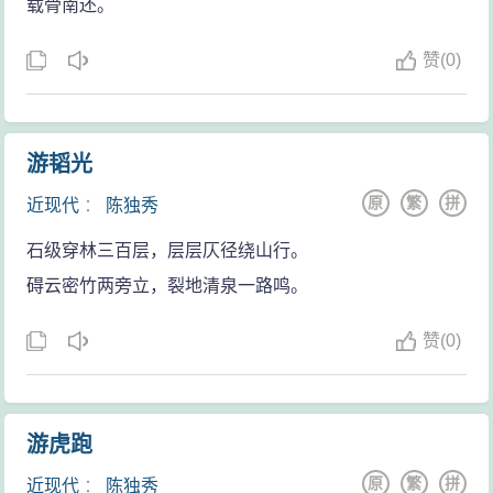
载骨南还。
秀受陈炯明之邀在广东建党。7月，在上海举行的中国共
产党第一次全国代表大会上，被选为中央局书记：陈独
赞
(
0)
秀（1921年7月，中共一大选举产生）。后被选为中共第
二、第三届中央执行委员会委员长，第四、第五届中央
委员会总书记。
游韬光
在大革命中，陈独秀多次反对共产国际的国共合作
原
繁
拼
近现代
：
陈独秀
指示（为了保证合作，共产国际要求共产党员留在国民
石级穿林三百层，层层仄径绕山行。
党内）。但是由于缺乏有系统的、独立的阶级纲领指
碍云密竹两旁立，裂地清泉一路鸣。
导，使得陈独秀等一次次被共产国际领导层错误的行政
指令压下去。最激烈的一次是在1926年中山舰事件后，
赞
(
0)
陈独秀在党报上发表公开信，单方面宣布退出国民党，
引起党内外轰动。因为共产党员留在国民党内服从后者
的纪律，是共产国际为确保国共合作的既定战略路线的
游虎跑
中心政策（共产国际为何执行这一政策的部分原因参见
原
繁
拼
近现代
：
陈独秀