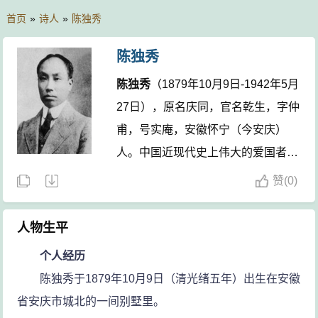
首页
»
诗人
»
陈独秀
陈独秀
陈独秀
（1879年10月9日-1942年5月
27日），原名庆同，官名乾生，字仲
甫，号实庵，安徽怀宁（今安庆）
人。中国近现代史上伟大的爱国者、
伟大的革命家与改革家、伟大的民主
赞
(
0)
主义者、伟大的启蒙思想家。他是新
文化运动的发起者，是20世纪中国第
人物生平
一次思想解放运动的倡导者；是五四
个人经历
运动的总司令，是五四运动的思想指
陈独秀于1879年10月9日（清光绪五年）出生在安徽
导者；是马克思主义的积极传播者；
省安庆市城北的一间别墅里。
是中国共产党最重要的创始人；是中