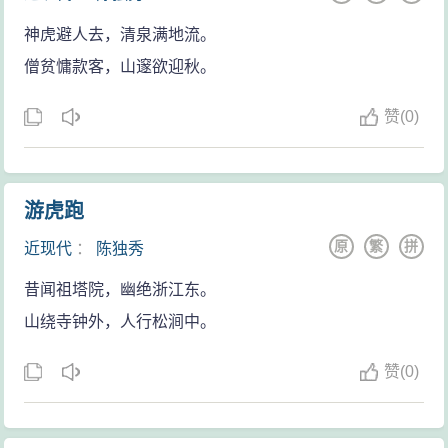
百度百科“一国建成社会主义论”的词条）。但不久后共产
神虎避人去，清泉满地流。
国际领导层发来的指令，使大多数中共党员继续坚持旧
僧贫慵款客，山邃欲迎秋。
政策，而包括陈独秀在内的异议分子无论如何也想不到
要与这种路线彻底决裂，另立独立路线的无产阶级政
赞
(
0)
党，因为他们并没有形成完全有别于共产国际的另一种
国际国内革命纲领，更不了解当时国际领导层内部托洛
茨基一派与斯大林一派正在就同一个中国革命问题进行
游虎跑
激烈的纲领斗争。
原
繁
拼
近现代
：
陈独秀
大革命失败对中国共产党造成了强烈冲击，大批优
昔闻祖塔院，幽绝浙江东。
秀干部（包括陈独秀的两个儿子）在反革命屠杀中丧
山绕寺钟外，人行松涧中。
生，1927年到30年代初的失败浪潮使中共在城市工人中
的影响力严重削弱.。对这次革命失败负有第一责任的共
赞
(
0)
产国际领导层（以斯大林和布哈林为首）把全部责任推
卸在它的中国支部——中共的头上，中共又把主要责任