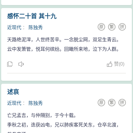
1918年和李大钊创办《每周评论》，提倡新文化，
宣传马克思主义，俗称“南陈北李”。是“五·四”“新文化运
感怀二十首 其十九
动”的主要领导人之一。
原
繁
拼
近现代
：
陈独秀
1919年6月11日，陈独秀在北京街头亲自散发《北京
天路绝泥滓，人世终苦辛。一念脱尘网，双足生青云。
市民宣言》时被捕入狱。消息迅速传遍全国，各界、各
云中发箫管，悦耳何缤纷。回瞰所来地，泣下为人群。
省函电交驰，要求释放陈独秀。学界有69名署名保释陈
独秀，其中有著名的教授，也有普通的中学教员；有新
赞
(
0)
派人物，也有旧派人物。对五四运动持反对态度的田
桐，也发表函电，要求立即释放陈独秀。在各方的压力
下，陈独秀恢复了自由。胡适在6年后还念念不忘这件
述哀
事。1925年12月，他在“北京群众烧毁晨报馆事件”发生
原
繁
拼
近现代
：
陈独秀
后写给陈独秀的信中提及此事。
亡兄孟吉，与仲隔别，于今十载。
1920年，在共产国际帮助下，首先在上海建立中国
季秋之初，迭获凶电，兄以肺疾客死关东，仓卒北渡，
共产党发起组织，进行建党活动。1921年3月24日，陈独