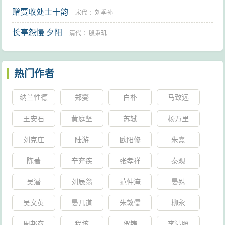
1日“反帝日”举行示威，而且争取发动上海工人总罢工。
赠贾收处士十韵
宋代
：
刘季孙
对于中共中央的做法，陈独秀专门致信中共中央提出批
长亭怨慢 夕阳
清代
：
殷秉玑
评，主张在这个时候片面宣传“拥护苏联”“于我们不利”，
绝不能简单地认为“广大群众都认同苏联是中国解放的朋
友”（《陈独秀给中共中央的信》，1929年7月28日，8月
热门作者
11日）为此，并鉴于陈独秀等人事实上根本反对中共中
纳兰性德
郑燮
白朴
马致远
央的政治路线，中共中央很快正式决议将陈独秀等人开
除出党。（《江苏省委为开除彭述之、汪泽凯、马玉
王安石
黄庭坚
苏轼
杨万里
夫、蔡振德及反对党内机会主义与托洛斯基反对派的决
刘克庄
陆游
欧阳修
朱熹
议》，1929年10月20日；《中共中央政治局关于开除陈
陈著
辛弃疾
张孝祥
秦观
独秀党籍并批准江苏省委开除彭述之、汪泽凯、马玉
夫、蔡振德四人决议案》，1929年11月15日，《中共中
吴潜
刘辰翁
范仲淹
晏殊
央文件选集》第5册，第549－555页。）中共中央明确认
吴文英
晏几道
朱敦儒
柳永
为，陈独秀等人在中东路问题上的意见，“是党内一些动
周邦彦
程垓
贺铸
李清照