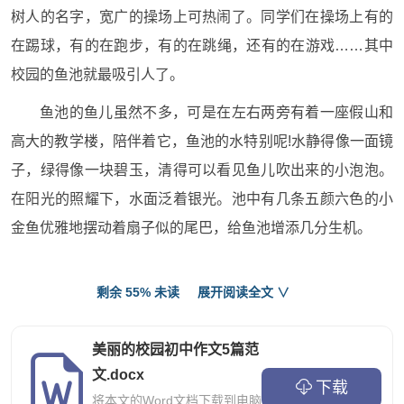
树人的名字，宽广的操场上可热闹了。同学们在操场上有的
在踢球，有的在跑步，有的在跳绳，还有的在游戏……其中
校园的鱼池就最吸引人了。
鱼池的鱼儿虽然不多，可是在左右两旁有着一座假山和
高大的教学楼，陪伴着它，鱼池的水特别呢!水静得像一面镜
子，绿得像一块碧玉，清得可以看见鱼儿吹出来的小泡泡。
在阳光的照耀下，水面泛着银光。池中有几条五颜六色的小
金鱼优雅地摆动着扇子似的尾巴，给鱼池增添几分生机。
鱼池里面的鱼儿每天都开心地游来游去，自由自在地生
剩余 55% 未读
展开阅读全文 ∨
活，嬉戏和玩耍，每当下课和时候，惹得同学们都纷纷来观
赏。
美丽的校园初中作文5篇范
弯下身子看这池里的水，那仿佛天就在水中，显得更
文.docx
下载
高，更大了，教学楼仿佛倒映在池里，显得更加高大，更加
将本文的Word文档下载到电脑