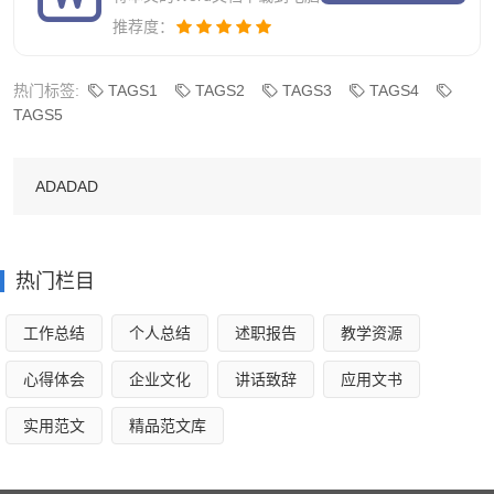
宏伟豪华，树木倒映在水中，显得叶枝都更加茂盛了。
推荐度：
每当下课时候，当我经过这鱼池的时候，我都感到我变
热门标签:
TAGS1
TAGS2
TAGS3
TAGS4
成了一条可爱的鱼儿，和它们一起嬉戏，玩耍……
TAGS5
我喜爱我美丽的校园，但我更喜爱这个校园里的小鱼
池。
ADADAD
美丽的校园初中作文4
热门栏目
我们校园像一座美丽的花园，老师是阳光，我们是花
工作总结
个人总结
述职报告
教学资源
朵。在温暖的阳光中，我们在快乐中发芽、长叶、开花，当
然一定会结出丰硕的果实。
心得体会
企业文化
讲话致辞
应用文书
每天早上，我们都兴奋、高兴的来到校园，一进校门最
实用范文
精品范文库
显眼的还是挻立在校门口的那棵高大的松树，它笔直的站在