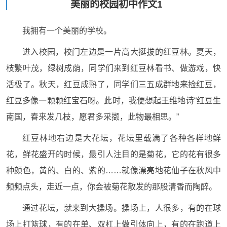
美丽的校园初中作文1
我拥有一个美丽的学校。
进入校园，校门左边是一片高大挺拔的红豆林。夏天，
枝繁叶茂，绿树成荫，同学们来到红豆林看书、做游戏，快
活极了。秋天，红豆成熟了，同学们三五成群地来捡红豆，
红豆多像一颗颗红宝石呀。此时，我便想起王维地诗“红豆生
南国，春来发几枝，愿君多采撷，此物最相思。”
红豆林地右边是大花坛，花坛里载满了各种各样地鲜
花，鲜花盛开的时候，最引人注目的是菊花，它的花有很多
种颜色，黄的、白的、紫的……就像漂亮地花仙子在秋风中
频频点头，走近一点，你会被菊花散发的那股清香而陶醉。
通过花坛，就来到大操场。操场上，人很多，有的在球
场上打篮球，有的在单、双杠上做引体向上，有的在跑道上