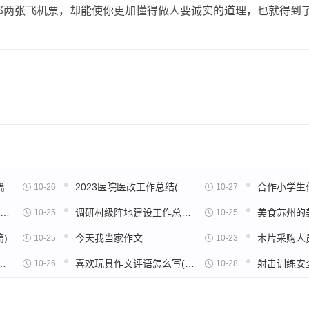
那两张飞机票，却能使你更加懂得做人要诚实的道理，也就得到了
论语八佾读后感一百字5篇范文
2023医院医改工作总结(通用18篇)
合作小学生作
10-26
10-27
新闻的作文200字观后感(通用32篇)
调研村级阵地建设工作总结(实用22篇)
10-25
10-25
)
今天我当家作文
10-25
10-23
后感600字高中五篇范文
喜欢玩具作文评语怎么写(32篇)
10-26
10-28