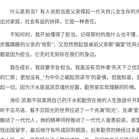
什么是担当？有人说担当是父亲撑起一片天供儿女生存的
出对家庭、社会有益的扶择，它是一种责任。
不知何时，我开始懂得了担当。记得那时的我什么也不懂
步履蹒跚的父亲的“背影”；又忽然想起饭桌前父亲那“偏爱”
都是因为担当，它无时无刻存在我们的身边。
我在成长，我就要学会担当。我虽没有范仲淹“先天下之忧
的仁慈；更加没有_“为中华之崛起而读书”的豪情。但我知道
起一切。因为汗水是滋润灵魂的甘露，勤劳是实现理解的阶梯。
海伦·凯勒不就是用自己的汗水和勤劳在她的人生旅途中开
听不见鸟语，看不见阳光的世界拉进了一个充满“阳光”，充满“
触动了一代代人，她的精神同样推动了一代代人奋勇前进。居
钱出国留学，最后她守有所成回到祖国，后来勤劳的她经过多