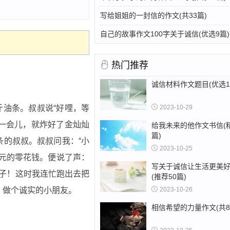
写给姐姐的一封信的作文(共33篇)
自己的故事作文100字关于诚信(优选9篇)
热门推荐
诚信材料作文题目(优选1
2023-10-29
斤油条。叔叔说“好哩，等
一会儿，就炸好了金灿灿
给我未来的他作文书信(
篇)
的叔叔。叔叔问我：“小
2023-10-25
元的零花钱。便说了声：
写关于诚信让生活更美
孩子！这时我连忙跑出去把
(推荐50篇)
2023-10-26
。做个诚实的小朋友。
相信希望的力量作文(共8