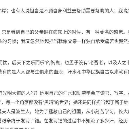
伟岸；也有人说担当是不顾自身利益去帮助需要帮助的人；我说
，只是看到自己的父亲躺在病床上的时候，有一种莫名的感觉。
吃鸡头的习惯；我又忽然地起担当就像父亲一样独自承受痛苦也毅
而忧，后天下之乐而乐”的胸襟；也孟子没有“老吾老，以及人之
，我有的是人人都与生俱来的血液，汗水和中华民族自古以来就
辟光明大道的人吗？她用自己的汗水和勤劳学会了读书、写字、
爱”，每一个角落都没有“黑暗”的世界；她还是同样担当起了属于
里夫人是波兰人，她为了拯救自己的祖国，从小刻苦学习，长大
番艰辛终于发现了镭。在发现镭的过程中不知流了多少汗，经历