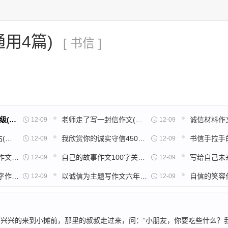
用4篇)
[ 书信 ]
书信体作文450字5年级(通用38篇)
老师走了写一封信作文(共15篇)
12-09
12-09
守信的作文350字左右(合集15篇)
我欣赏你的诚实守信450字作文(合集25篇)
12-09
12-09
写给姐姐的一封信的作文(共33篇)
自己的故事作文100字关于诚信(优选9篇)
12-09
12-09
给姐姐的一封信三百字作文免费(37篇)
以诚信为主题写作文六年级(实用71篇)
12-09
12-09
兴兴的来到小摊前，那里的叔叔走过来，问：“小朋友，你要吃些什么？