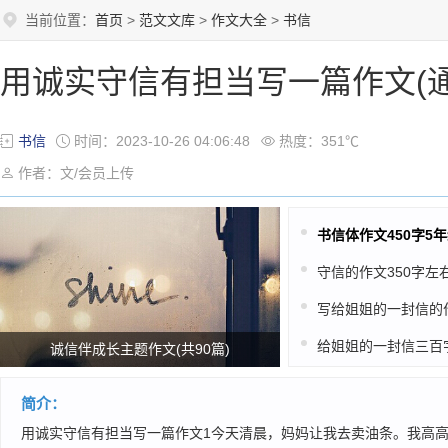
当前位置：
首页
>
范文文库
>
作文大全
>
书信
用诚实守信有担当写一篇作文(通
书信
时间：2023-10-26 04:06:48
热度：351℃
作者：文/会员上传
诚信伴成长主题作文(共90篇)
简介：
用诚实守信有担当写一篇作文1今天清晨，妈妈让我去卖油条。我高高