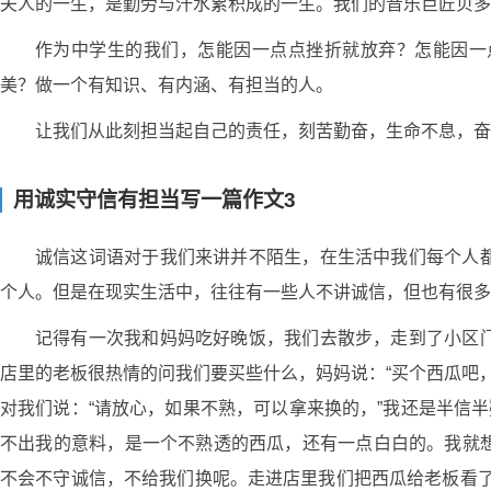
夫人的一生，是勤劳与汗水累积成的一生。我们的音乐巨匠贝多
作为中学生的我们，怎能因一点点挫折就放弃？怎能因一
美？做一个有知识、有内涵、有担当的人。
让我们从此刻担当起自己的责任，刻苦勤奋，生命不息，奋
用诚实守信有担当写一篇作文3
诚信这词语对于我们来讲并不陌生，在生活中我们每个人
个人。但是在现实生活中，往往有一些人不讲诚信，但也有很多
记得有一次我和妈妈吃好晚饭，我们去散步，走到了小区
店里的老板很热情的问我们要买些什么，妈妈说：“买个西瓜吧，
对我们说：“请放心，如果不熟，可以拿来换的，”我还是半信
不出我的意料，是一个不熟透的西瓜，还有一点白白的。我就
不会不守诚信，不给我们换呢。走进店里我们把西瓜给老板看了