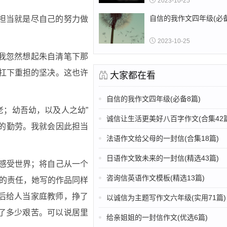
2023-10-25
自信的我作文四年级(必备
担当就是尽自己的努力做
2023-10-25
我忽然想起朱自清笔下那
然扛下重担的坚决。这也许
大家都在看
自信的我作文四年级(必备8篇)
老；幼吾幼，以及人之幼”
诚信让生活更美好八百字作文(合集42篇
有的勤劳。我就会因此担当
法语作文给父母的一封信(合集18篇)
日语作文致未来的一封信(精选43篇)
感受世界；将自己从一个
咨询信英语作文模板(精选13篇)
她的责任，她写的作品同样
后给人当家庭教师，挣了
以诚信为主题写作文六年级(实用71篇)
了多少艰苦。可以说居里
给亲姐姐的一封信作文(优选6篇)