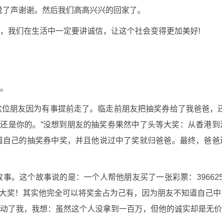
说了声谢谢。然后我们高高兴兴的回家了。
，我们在生活中一定要讲诚信，让这个社会变得更加美好!
。
位朋友因为有事提前走了。临走前朋友把抽奖券给了我爸爸，还
品还是你的。”没想到朋友的抽奖劵果然中了头等大奖：从香港
道自己的抽奖券中奖，并且他说过中了奖就归爸爸。最终，爸爸
事。这个故事说的是：一个人帮他朋友买了一张彩票：39662
一百万元大奖！其实他完全可以将奖金占为己有，因为朋友不知道自己
动了我，我想：虽然这个人没拿到一百万，但他的诚实却是无价