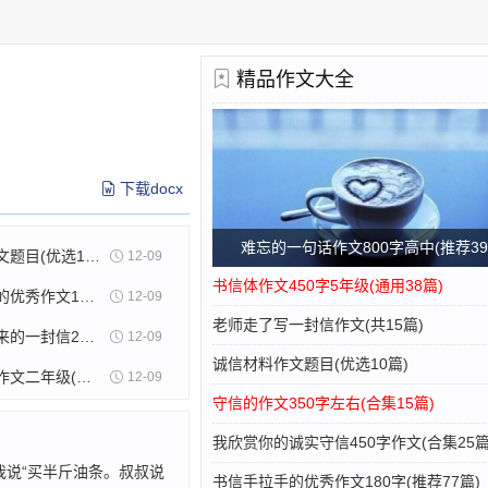
精品作文大全
下载docx
难忘的一句话作文800字高中(推荐39
诚信材料作文题目(优选10篇)
12-09
书信体作文450字5年级(通用38篇)
书信手拉手的优秀作文180字(推荐77篇)
12-09
老师走了写一封信作文(共15篇)
写给自己未来的一封信200字作文(热门24篇)
12-09
诚信材料作文题目(优选10篇)
自信的笑容作文二年级(必备11篇)
12-09
守信的作文350字左右(合集15篇)
我欣赏你的诚实守信450字作文(合集25篇
我说“买半斤油条。叔叔说
书信手拉手的优秀作文180字(推荐77篇)