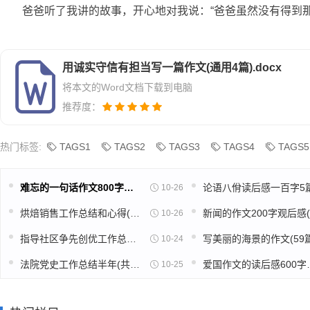
爸爸听了我讲的故事，开心地对我说：“爸爸虽然没有得到
用诚实守信有担当写一篇作文(通用4篇).docx
将本文的Word文档下载到电脑
推荐度：
热门标签:
TAGS1
TAGS2
TAGS3
TAGS4
TAGS5
难忘的一句话作文800字高中(推荐39篇)
10-26
烘焙销售工作总结和心得(精选39篇)
10-26
指导社区争先创优工作总结(精选49篇)
写美丽的海景的作文(59篇
10-24
法院党史工作总结半年(共16篇)
爱国作文的读
10-25